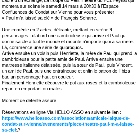
cadre d'un échange, La troupe du Petit Théâtre du FCL Feytiat qui
montera sur scène le samedi 14 mars à 20h30 à l'Espace
Confluences de Condat sur Vienne pour vous présenter :
« Paul m’a laissé sa clé » de François Scharre.
Une comédie en 2 actes, délirante, mettant en scène 9
personnages : d'abord une cambrioleuse qui arrive et Paul qui
donne sa clé à tout le monde et raconte n’importe quoi à sa mère.
Là, commence une série de quiproquos.
Arrive ensuite un voisin puis Henriette, la mère de Paul qui prend la
cambrioleuse pour la petite amie de Paul. Arrive ensuite une
maitresse italienne délaissée, puis la sœur de Paul, puis Vincent,
un ami de Paul, puis une entraîneuse et enfin le patron de l’Ibiza
bar, un personnage haut en couleur.
Finalement Henriette découvre le pot aux roses et la cambrioleuse
repart en emportant du matos...
Moment de détente assuré !
Réservations en ligne Via HELLO ASSO en suivant le lien :
https://www.helloasso.com/associations/amicale-laique-de-
condat-sur-vienne/evenements/piece-theatre-paul-m-a-laisse-
sa-clef
://