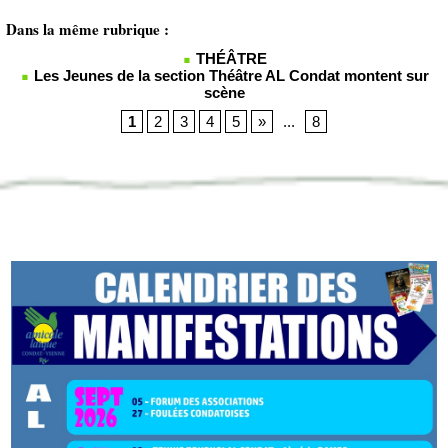
Dans la même rubrique :
THÉÂTRE
Les Jeunes de la section Théâtre AL Condat montent sur
scène
1
2
3
4
5
»
...
8